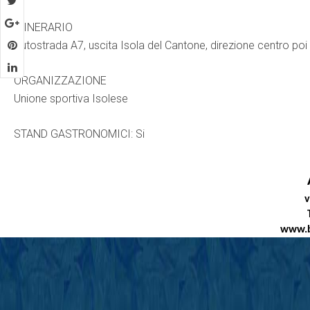
ITINERARIO
Autostrada A7, uscita Isola del Cantone, direzione centro poi c
ORGANIZZAZIONE
Unione sportiva Isolese
STAND GASTRONOMICI: Si
v
www.b