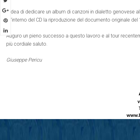
L’idea di dedicare un album di canzoni in dialetto genovese 
all’interno del CD la riproduzione del documento originale de
Auguro un pieno successo a questo lavoro e al tour recentemen
più cordiale saluto.
Giuseppe Pericu
v
www.b