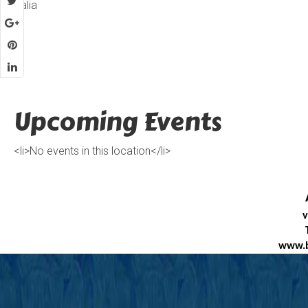
Italia
Upcoming Events
<li>No events in this location</li>
v
www.b