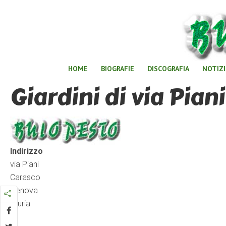
HOME
BIOGRAFIE
DISCOGRAFIA
NOTIZI
Giardini di via Piani
Indirizzo
via Piani
Carasco
Genova
liguria