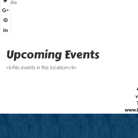
Italia
Upcoming Events
<li>No events in this location</li>
v
www.b