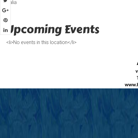
Italia
Upcoming Events
<li>No events in this location</li>
v
www.b